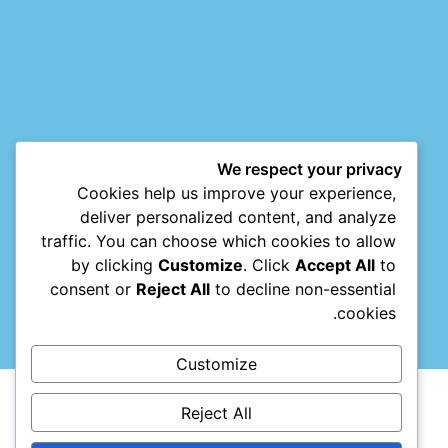
סמן קישורים
font_download
אפס
cached
את
כל
האפשרויות
We respect your privacy
Cookies help us improve your experience,
deliver personalized content, and analyze
traffic. You can choose which cookies to allow
by clicking
Customize
. Click
Accept All
to
consent or
Reject All
to decline non-essential
cookies.
Customize
Reject All