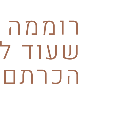
רוממה
שעוד ל
הכרתם