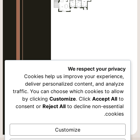
סמן קישורים
font_download
אפס
cached
את
כל
האפשרויות
We respect your privacy
Cookies help us improve your experience,
deliver personalized content, and analyze
אופציה 2
traffic. You can choose which cookies to allow
by clicking
Customize
. Click
Accept All
to
אופציה 3
consent or
Reject All
to decline non-essential
cookies.
אופציה 4
אופציה 5
Customize