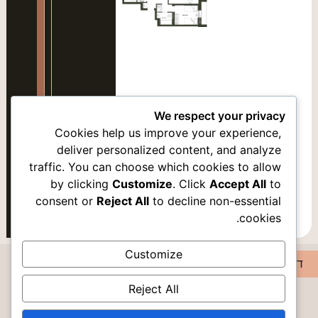
סמן קישורים
font_download
אפס
cached
את
כל
האפשרויות
We respect your privacy
Cookies help us improve your experience,
deliver personalized content, and analyze
traffic. You can choose which cookies to allow
אופציה 2
by clicking
Customize
. Click
Accept All
to
consent or
Reject All
to decline non-essential
cookies.
Customize
דירה36
דירה38
Reject All
DISCOVER PEACE IN ROMEMA