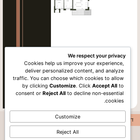
סמן קישורים
font_download
אפס
cached
את
כל
האפשרויות
We respect your privacy
Cookies help us improve your experience,
deliver personalized content, and analyze
traffic. You can choose which cookies to allow
אופציה 2
by clicking
Customize
. Click
Accept All
to
consent or
Reject All
to decline non-essential
אופציה 3
cookies.
Customize
דירה9
Reject All
DISCOVER PEACE IN ROMEMA