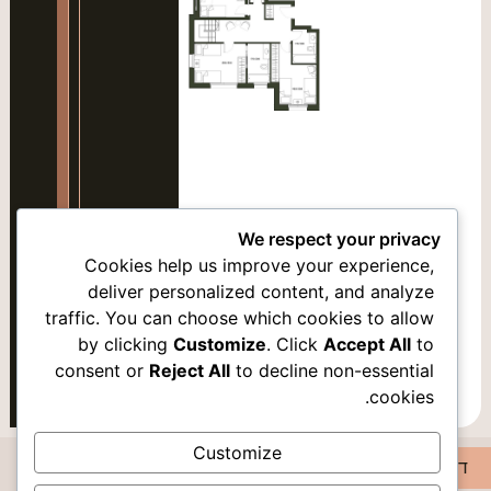
סמן קישורים
font_download
אפס
cached
את
כל
האפשרויות
We respect your privacy
Cookies help us improve your experience,
deliver personalized content, and analyze
traffic. You can choose which cookies to allow
by clicking
Customize
. Click
Accept All
to
אופציה 2
consent or
Reject All
to decline non-essential
cookies.
קומה 2
Customize
דירה38