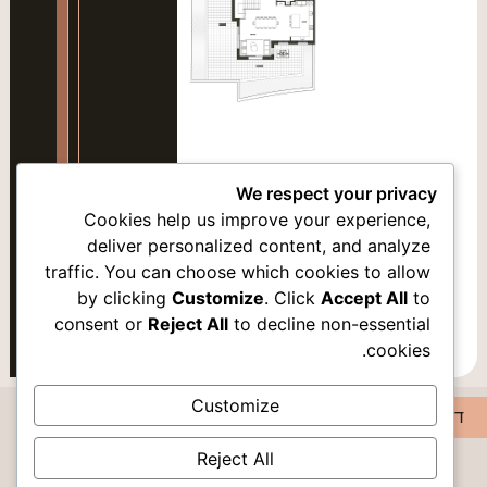
סמן קישורים
font_download
אפס
cached
את
כל
האפשרויות
We respect your privacy
Cookies help us improve your experience,
deliver personalized content, and analyze
traffic. You can choose which cookies to allow
by clicking
Customize
. Click
Accept All
to
consent or
Reject All
to decline non-essential
קומה 2
cookies.
Customize
דירה3
Reject All
DISCOVER PEACE IN ROMEMA