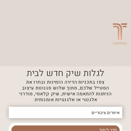
השבת את ההבזקים
visibility_off
סמן כותרות
title
צבע רקע
settings
להקטין את התצוגה
zoom_out
התקרב
zoom_in
לגלות שיק חדש לבית
הקטן את הגופן
remove_circle_outline
צפו בתכניות הדירה הזמינות ובחרו את
הגדל את הגופן
add_circle_outline
הסטייל שלכם, מתוך שלוש סגנונות עיצוב
הניתנות להתאמה אישית, שיק קלאסי, מודרני
גופן קריא
spellcheck
אלגנטי או אלגנטיות אומנותית.
ניגודיות בהירה
brightness_high
איזורים ציבוריים
ניגודיות כהה
brightness_low
קו תחתון קישורים
format_underlined
חדר לימוד